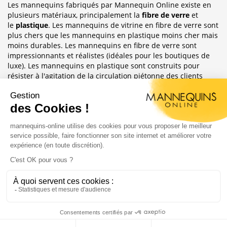
Les mannequins fabriqués par Mannequin Online existe en
plusieurs matériaux, principalement la
fibre de verre
et
le
plastique
. Les mannequins de vitrine en fibre de verre sont
plus chers que les mannequins en plastique moins cher mais
moins durables. Les mannequins en fibre de verre sont
impressionnants et réalistes (idéales pour les boutiques de
luxe). Les mannequins en plastique sont construits pour
résister à l'agitation de la circulation piétonne des clients
habituellement observée dans le magasin où ils sont placés.
Sublimez Vos Boutiques, Vitrines Et
Photographies
Les mannequins sont idéales pour les magasins de détail, en
étalages de magasin ou décoration de vitrine. Ils ont
également une grande utilité pour les e-commerce afin
d'afficher leurs produits ou prendre des photos.
Copyright 2004 - 2020 |
Mannequins Online : Vente de
mannequins pour magasin
Création du site :
Agence Digitale Feya