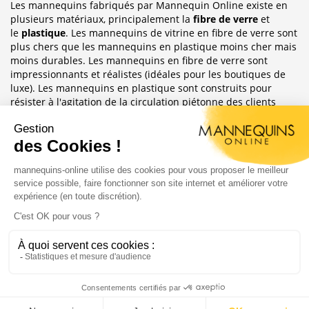
Les mannequins fabriqués par Mannequin Online existe en
plusieurs matériaux, principalement la
fibre de verre
et
le
plastique
. Les mannequins de vitrine en fibre de verre sont
plus chers que les mannequins en plastique moins cher mais
moins durables. Les mannequins en fibre de verre sont
impressionnants et réalistes (idéales pour les boutiques de
luxe). Les mannequins en plastique sont construits pour
résister à l'agitation de la circulation piétonne des clients
habituellement observée dans le magasin où ils sont placés.
Sublimez Vos Boutiques, Vitrines Et
Photographies
Les mannequins sont idéales pour les magasins de détail, en
étalages de magasin ou décoration de vitrine. Ils ont
également une grande utilité pour les e-commerce afin
d'afficher leurs produits ou prendre des photos.
Copyright 2004 - 2020 |
Mannequins Online : Vente de
mannequins pour magasin
Création du site :
Agence Digitale Feya