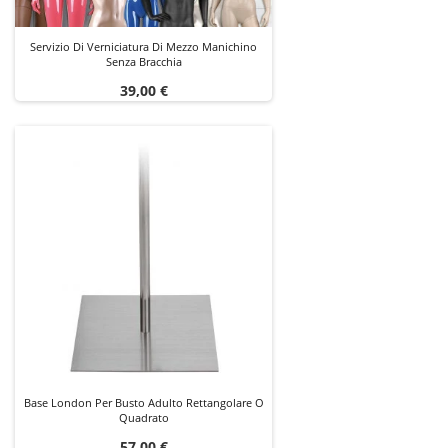
Servizio Di Verniciatura Di Mezzo Manichino
Senza Bracchia
Prezzo
39,00 €
Base London Per Busto Adulto Rettangolare O
Quadrato
Prezzo
57,00 €