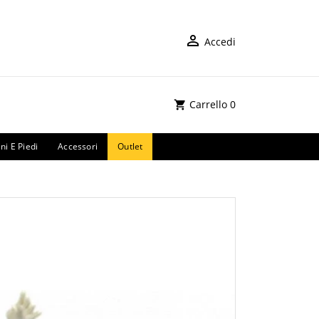
Accedi
Carrello
0
ni E Piedi
Accessori
Outlet