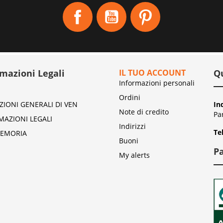
Facebook
YouTube
Pinterest
rmazioni Legali
IL TUO ACCOUNT
Q
Informazioni personali
Ordini
ZIONI GENERALI DI VEN
In
Note di credito
Pa
MAZIONI LEGALI
Indirizzi
Te
EMORIA
Buoni
P
My alerts