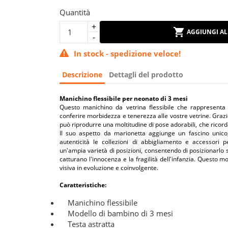
Quantità
AGGIUNGI AL
In stock - spedizione veloce!
Descrizione
Dettagli del prodotto
Manichino flessibile per neonato di 3 mesi
Questo manichino da vetrina flessibile che rappresent
conferire morbidezza e tenerezza alle vostre vetrine. Grazi
può riprodurre una moltitudine di pose adorabili, che ricor
Il suo aspetto da marionetta aggiunge un fascino unico
autenticità le collezioni di abbigliamento e accessori pe
un'ampia varietà di posizioni, consentendo di posizionarlo s
catturano l'innocenza e la fragilità dell'infanzia. Questo 
visiva in evoluzione e coinvolgente.
Caratteristiche:
Manichino flessibile
Modello di bambino di 3 mesi
Testa astratta