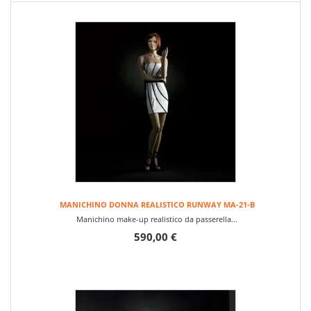
MANICHINO DONNA REALISTICO RUNWAY MA-21-B
Manichino make-up realistico da passerella...
590,00 €