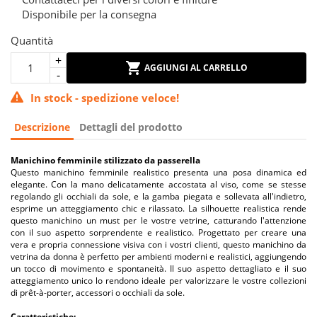
Disponibile per la consegna
Quantità
AGGIUNGI AL CARRELLO
In stock - spedizione veloce!
Descrizione
Dettagli del prodotto
Manichino femminile stilizzato da passerella
Questo manichino femminile realistico presenta una posa dinamica ed
elegante. Con la mano delicatamente accostata al viso, come se stesse
regolando gli occhiali da sole, e la gamba piegata e sollevata all'indietro,
esprime un atteggiamento chic e rilassato. La silhouette realistica rende
questo manichino un must per le vostre vetrine, catturando l'attenzione
con il suo aspetto sorprendente e realistico. Progettato per creare una
vera e propria connessione visiva con i vostri clienti, questo manichino da
vetrina da donna è perfetto per ambienti moderni e realistici, aggiungendo
un tocco di movimento e spontaneità. Il suo aspetto dettagliato e il suo
atteggiamento unico lo rendono ideale per valorizzare le vostre collezioni
di prêt-à-porter, accessori o occhiali da sole.
Caratteristiche: