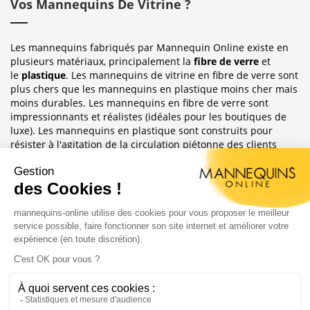
Vos Mannequins De Vitrine ?
Les mannequins fabriqués par Mannequin Online existe en
plusieurs matériaux, principalement la
fibre de verre
et
le
plastique
. Les mannequins de vitrine en fibre de verre sont
plus chers que les mannequins en plastique moins cher mais
moins durables. Les mannequins en fibre de verre sont
impressionnants et réalistes (idéales pour les boutiques de
luxe). Les mannequins en plastique sont construits pour
résister à l'agitation de la circulation piétonne des clients
habituellement observée dans le magasin où ils sont placés.
Sublimez Vos Boutiques, Vitrines Et
Photographies
Les mannequins sont idéales pour les magasins de détail, en
étalages de magasin ou décoration de vitrine. Ils ont
également une grande utilité pour les e-commerce afin
d'afficher leurs produits ou prendre des photos.