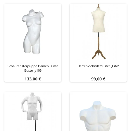
Schaufensterpuppe Damen Büste
Herren-Schnittmuster „City“
Buste Iy105
Preis
Preis
133,00 €
99,00 €