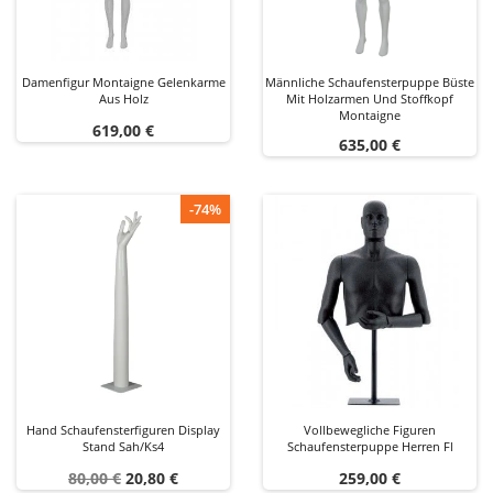
Damenfigur Montaigne Gelenkarme
Männliche Schaufensterpuppe Büste
Aus Holz
Mit Holzarmen Und Stoffkopf
Montaigne
Preis
619,00 €
Preis
635,00 €
-74%
Hand Schaufensterfiguren Display
Vollbewegliche Figuren
Stand Sah/ks4
Schaufensterpuppe Herren Fl
Verkaufspreis
Preis
Preis
80,00 €
20,80 €
259,00 €