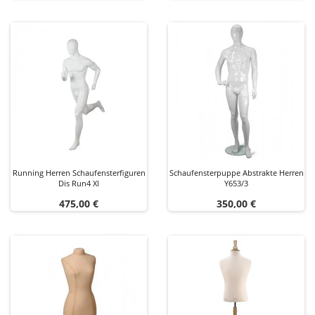
Running Herren Schaufensterfiguren
Schaufensterpuppe Abstrakte Herren
Dis Run4 Xl
Y653/3
Preis
Preis
475,00 €
350,00 €