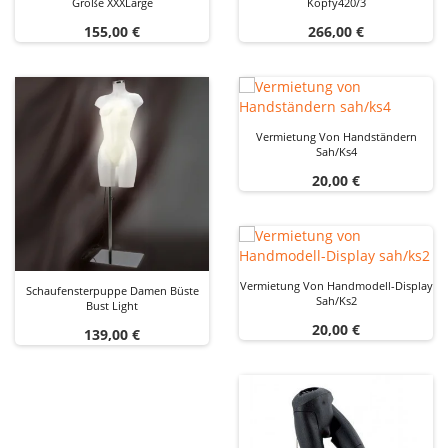
Größe XXXLarge
Kopfy420/3
Preis
Preis
155,00 €
266,00 €
Vermietung Von Handständern
Sah/ks4
Preis
20,00 €
Vermietung Von Handmodell-Display
Schaufensterpuppe Damen Büste
Sah/ks2
Bust Light
Preis
20,00 €
Preis
139,00 €