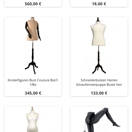
Preis
Preis
560,00 €
18,00 €
Kinderfiguren Bust Couture Bce7-
Schneiderbüsten Herren
1/bo
Schaufensterpuppe Buste Ven
Preis
Preis
345,00 €
133,00 €