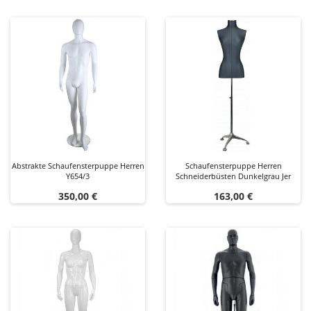
Abstrakte Schaufensterpuppe Herren
Schaufensterpuppe Herren
Y654/3
Schneiderbüsten Dunkelgrau Jer
Preis
Preis
350,00 €
163,00 €