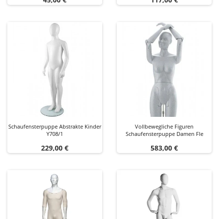
Schaufensterpuppe Abstrakte Kinder
Vollbewegliche Figuren
Y708/1
Schaufensterpuppe Damen Fle
Preis
Preis
229,00 €
583,00 €