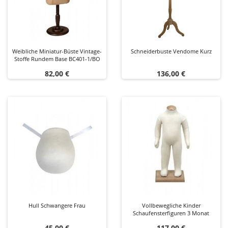
Weibliche Miniatur-Büste Vintage-
Schneiderbuste Vendome Kurz
Stoffe Rundem Base BC401-1/BO
Preis
Preis
82,00 €
136,00 €
Hull Schwangere Frau
Vollbewegliche Kinder
Schaufensterfiguren 3 Monat
Preis
Preis
45,00 €
117,00 €