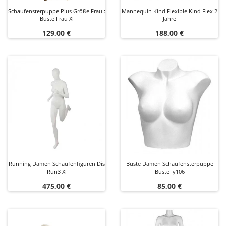
Schaufensterpuppe Plus Größe Frau :
Mannequin Kind Flexible Kind Flex 2
Büste Frau Xl
Jahre
Preis
Preis
129,00 €
188,00 €
Running Damen Schaufenfiguren Dis
Büste Damen Schaufensterpuppe
Run3 Xl
Buste Iy106
Preis
Preis
475,00 €
85,00 €