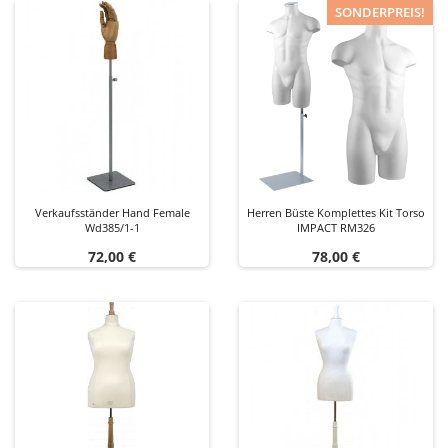
SONDERPREIS!
Verkaufsständer Hand Female
Herren Büste Komplettes Kit Torso
Wd385/1-1
IMPACT RM326
Preis
Preis
72,00 €
78,00 €