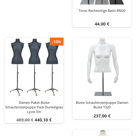
Torso Rechteckige Basis RM20
Preis
44,00 €
-10%
Damen Paket Büste
Büste Schaufensterpuppe Damen
Schaufensterpuppe Pack Dunkelgrau
Buste Y320
Lycra Sm
Preis
237,00 €
Verkaufspreis
Preis
489,00 €
440,10 €