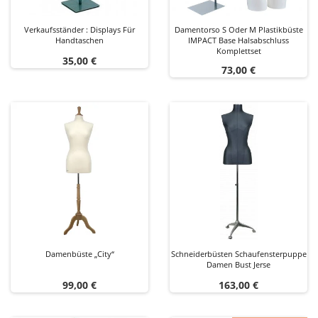
Verkaufsständer : Displays Für
Damentorso S Oder M Plastikbüste
Handtaschen
IMPACT Base Halsabschluss
Komplettset
Preis
35,00 €
Preis
73,00 €
Damenbüste „City“
Schneiderbüsten Schaufensterpuppe
Damen Bust Jerse
Preis
Preis
99,00 €
163,00 €