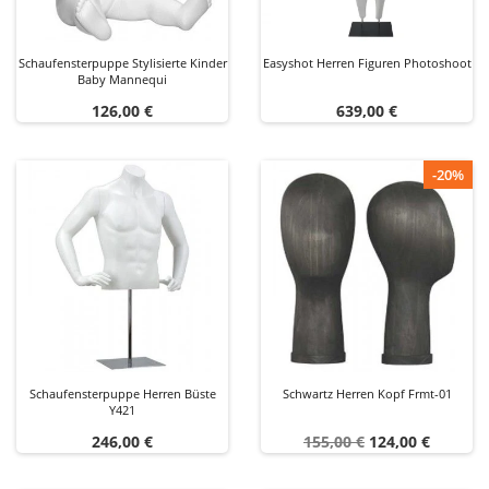
Schaufensterpuppe Stylisierte Kinder
Easyshot Herren Figuren Photoshoot
Baby Mannequi
Preis
Preis
126,00 €
639,00 €
-20%
Schaufensterpuppe Herren Büste
Schwartz Herren Kopf Frmt-01
Y421
Preis
Verkaufspreis
Preis
246,00 €
155,00 €
124,00 €