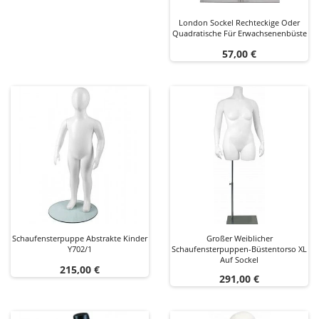
London Sockel Rechteckige Oder
Quadratische Für Erwachsenenbüste
Preis
57,00 €
Schaufensterpuppe Abstrakte Kinder
Großer Weiblicher
Y702/1
Schaufensterpuppen-Büstentorso XL
Auf Sockel
Preis
215,00 €
Preis
291,00 €