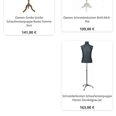
Damen Große Größe
Damen Schneiderbüsten Bvf6-Mc5-
Schaufensterpuppe Buste Femme
Pt6
Xxxl
Preis
109,00 €
Preis
141,00 €
Schneiderbüsten Schaufensterpuppe
Herren Dunkelgrau Jer
Preis
163,00 €