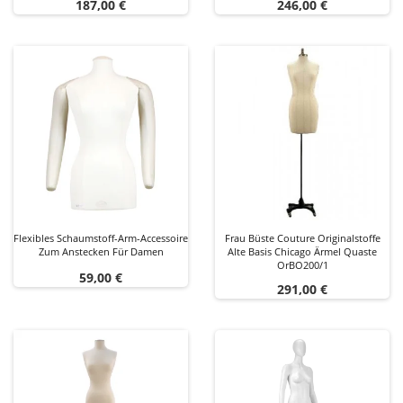
Preis
Preis
187,00 €
246,00 €
Flexibles Schaumstoff-Arm-Accessoire
Frau Büste Couture Originalstoffe
Zum Anstecken Für Damen
Alte Basis Chicago Ärmel Quaste
OrBO200/1
Preis
59,00 €
Preis
291,00 €