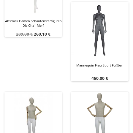
Abstrack Damen Schaufensterfiguren
Dis Cha1 Merf
Verkaufspreis
Preis
289,00 €
260,10 €
Mannequin Frau Sport Fußball
Preis
450,00 €