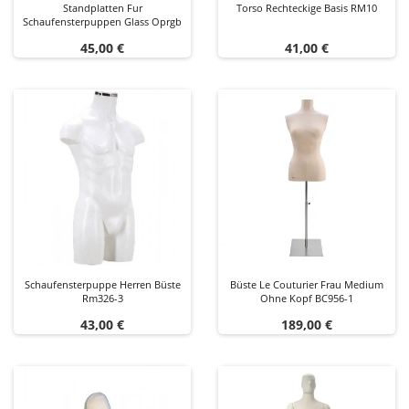
Standplatten Fur
Torso Rechteckige Basis RM10
Schaufensterpuppen Glass Oprgb
Preis
Preis
45,00 €
41,00 €
Schaufensterpuppe Herren Büste
Büste Le Couturier Frau Medium
Rm326-3
Ohne Kopf BC956-1
Preis
Preis
43,00 €
189,00 €