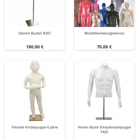
Damen Busten B267
Modellbemalungsservice
Preis
Preis
180,00 €
70,00 €
Flexible Kinderpuppe 6 Jahre
Herren Büste Schaufensterpuppe
Y420