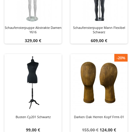
Schaufensterpuppe Abstrakte Damen
Schaufensterpuppe Mann Flexibel
Y616
Schwarz
Preis
Preis
329,00 €
609,00 €
-20%
Busten Cy201 Schwartz
Darken Oak Herren Kopf Frmt-01
Preis
Verkaufspreis
Preis
99,00 €
155,00 €
124,00 €