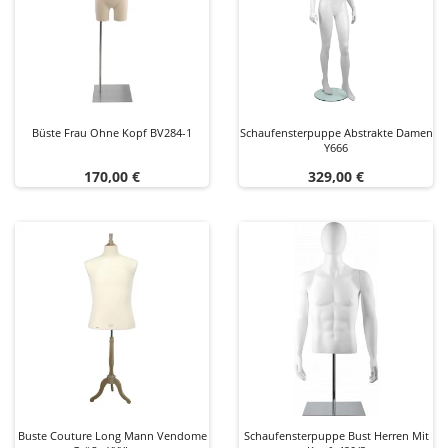
Büste Frau Ohne Kopf BV284-1
Schaufensterpuppe Abstrakte Damen
Y666
Preis
Preis
170,00 €
329,00 €
Buste Couture Long Mann Vendome
Schaufensterpuppe Bust Herren Mit