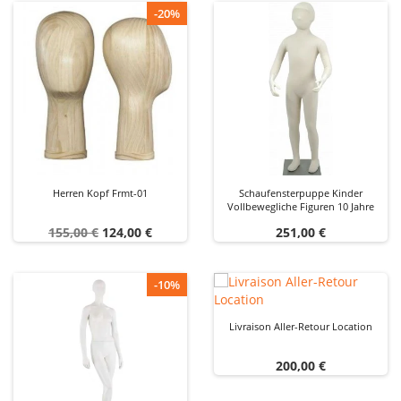
-20%
Herren Kopf Frmt-01
Schaufensterpuppe Kinder
Vollbewegliche Figuren 10 Jahre
Verkaufspreis
Preis
Preis
155,00 €
124,00 €
251,00 €
-10%
Livraison Aller-Retour Location
Preis
200,00 €