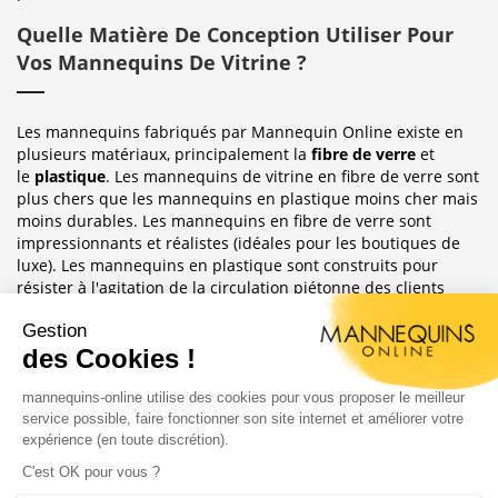
Quelle Matière De Conception Utiliser Pour
Vos Mannequins De Vitrine ?
Les mannequins fabriqués par Mannequin Online existe en
plusieurs matériaux, principalement la
fibre de verre
et
le
plastique
. Les mannequins de vitrine en fibre de verre sont
plus chers que les mannequins en plastique moins cher mais
moins durables. Les mannequins en fibre de verre sont
impressionnants et réalistes (idéales pour les boutiques de
luxe). Les mannequins en plastique sont construits pour
résister à l'agitation de la circulation piétonne des clients
habituellement observée dans le magasin où ils sont placés.
Sublimez Vos Boutiques, Vitrines Et
Photographies
Les mannequins sont idéales pour les magasins de détail, en
étalages de magasin ou décoration de vitrine. Ils ont
également une grande utilité pour les e-commerce afin