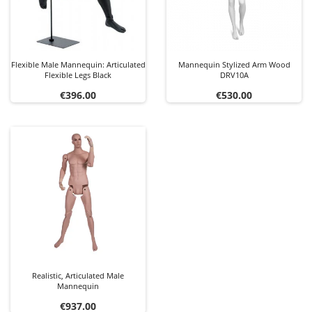
Flexible Male Mannequin: Articulated
Mannequin Stylized Arm Wood
Flexible Legs Black
DRV10A
Price
Price
€396.00
€530.00
Realistic, Articulated Male
Mannequin
Price
€937.00