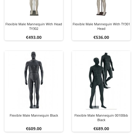
Flexible Male Mannequin With Head
Flexible Male Mannequin With TY301
TY302
Head
Price
Price
€493.00
€536.00
Flexible Male Mannequin Black
Flexible Male Mannequin 00100bb
Black
Price
Price
€609.00
€689.00