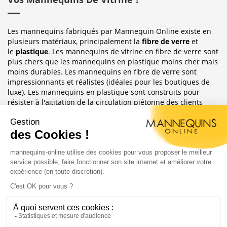
Les mannequins fabriqués par Mannequin Online existe en
plusieurs matériaux, principalement la
fibre de verre
et
le
plastique
. Les mannequins de vitrine en fibre de verre sont
plus chers que les mannequins en plastique moins cher mais
moins durables. Les mannequins en fibre de verre sont
impressionnants et réalistes (idéales pour les boutiques de
luxe). Les mannequins en plastique sont construits pour
résister à l'agitation de la circulation piétonne des clients
habituellement observée dans le magasin où ils sont placés.
Sublimez Vos Boutiques, Vitrines Et
Photographies
Les mannequins sont idéales pour les magasins de détail, en
étalages de magasin ou décoration de vitrine. Ils ont
également une grande utilité pour les e-commerce afin
d'afficher leurs produits ou prendre des photos.
Copyright 2004 - 2020 |
Mannequins Online : Vente de