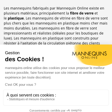
Les mannequins fabriqués par Mannequin Online existe en
plusieurs matériaux, principalement la
fibre de verre
et
le
plastique
. Les mannequins de vitrine en fibre de verre sont
plus chers que les mannequins en plastique moins cher mais
moins durables. Les mannequins en fibre de verre sont
impressionnants et réalistes (idéales pour les boutiques de
luxe). Les mannequins en plastique sont construits pour
résister à l'agitation de la circulation piétonne des clients
habituellement observée dans le magasin où ils sont placés.
Sublimez Vos Boutiques, Vitrines Et
Photographies
Les mannequins sont idéales pour les magasins de détail, en
étalages de magasin ou décoration de vitrine. Ils ont
également une grande utilité pour les e-commerce afin
d'afficher leurs produits ou prendre des photos.
Copyright 2004 - 2020 |
Mannequins Online : Vente de
mannequins pour magasin