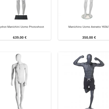
yshot Manichini Uomo Photoshoot
Manichino Uomo Astratto Y656/
Prezzo
Prezzo
639,00 €
350,00 €