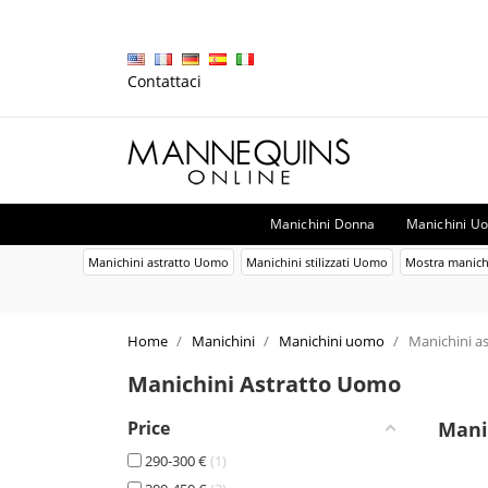
Contattaci
Manichini Donna
Manichini U
Manichini astratto Uomo
Manichini stilizzati Uomo
Mostra manichi
Home
Manichini
Manichini uomo
Manichini a
Manichini Astratto Uomo
Price
Mani
290-300 €
1