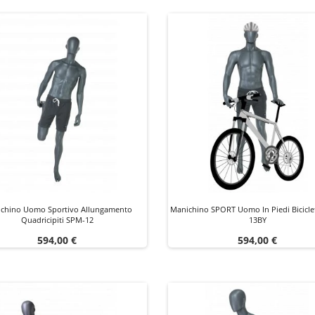
chino Uomo Sportivo Allungamento
Manichino SPORT Uomo In Piedi Bicicle
Quadricipiti SPM-12
13BY
Prezzo
Prezzo
594,00 €
594,00 €