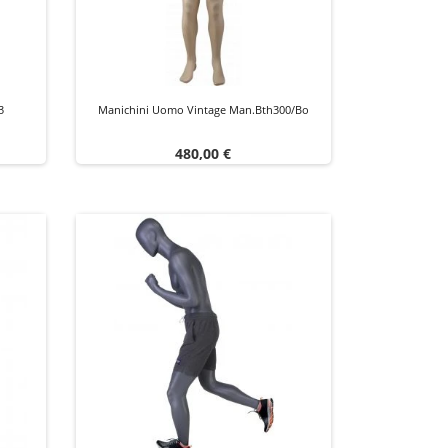
3
Manichini Uomo Vintage Man.bth300/bo
Prezzo
480,00 €