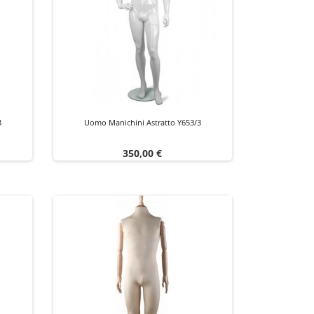
3
Uomo Manichini Astratto Y653/3
Prezzo
350,00 €