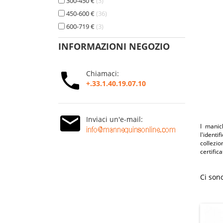
300-450 €
3
450-600 €
36
600-719 €
3
INFORMAZIONI NEGOZIO
Chiamaci:
+.33.1.40.19.07.10
Inviaci un'e-mail:
I manic
l'identi
collezi
certific
Ci sono