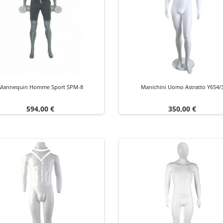
Mannequin Homme Sport SPM-8
Manichini Uomo Astratto Y654/
Prezzo
Prezzo
594,00 €
350,00 €