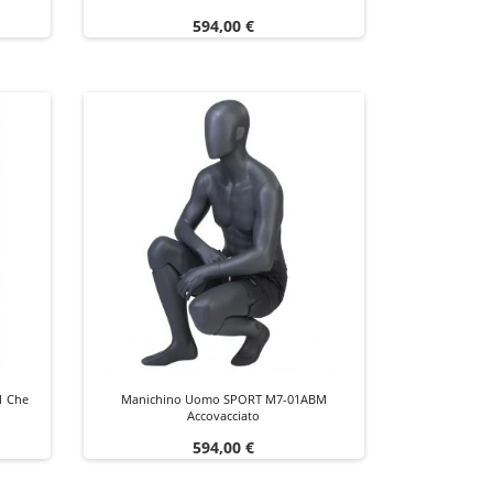
Prezzo
594,00 €
1 Che
Manichino Uomo SPORT M7-01ABM
Accovacciato
Prezzo
594,00 €