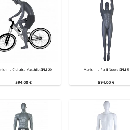
nichino Ciclistico Maschile SPM-20
Manichino Per Il Nuoto SPM-5
Prezzo
Prezzo
594,00 €
594,00 €