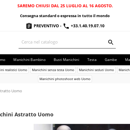
SAREMO CHIUSI DAL 25 LUGLIO AL 16 AGOSTO.
Consegna standard o espressa in tutto il mondo
PREVENTIVO
-
+33.1.40.19.07.10
omo
Manichini Bambino
Busti Manichini
Testa
Gambe
Ma
ni realistici Uomo
Manichini senza testa Uomo
Manichini seduti Uomo
Manich
Manichini photoshoot web Uomo
stratto Uomo
chini Astratto Uomo