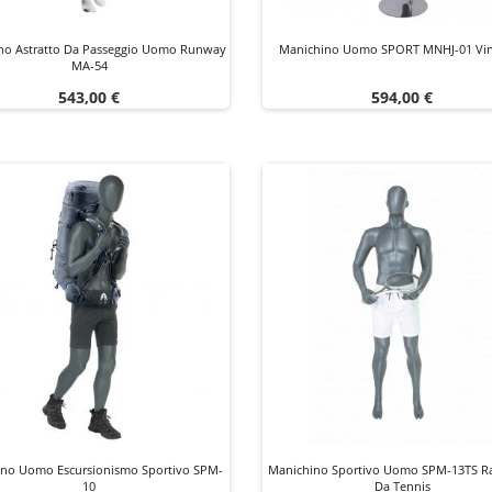
no Astratto Da Passeggio Uomo Runway
Manichino Uomo SPORT MNHJ-01 Vin
MA-54
Prezzo
Prezzo
543,00 €
594,00 €
ino Uomo Escursionismo Sportivo SPM-
Manichino Sportivo Uomo SPM-13TS Ra
10
Da Tennis