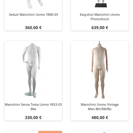
Seduti Manichini Uomo Y840-03
Easyshot Manichini Uomo
Photoshoot
Prezzo
Prezzo
360,00 €
639,00 €
Manichini Senza Testa Uomo Y653-03
Manichini Uomo Vintage
Mw
Man.bth300/bo
Prezzo
Prezzo
330,00 €
480,00 €