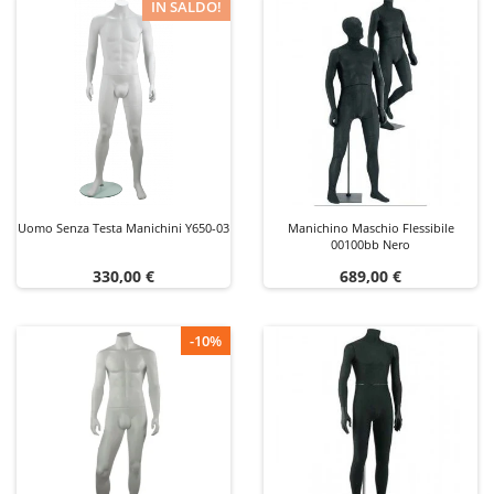
IN SALDO!
Uomo Senza Testa Manichini Y650-03
Manichino Maschio Flessibile
00100bb Nero
Prezzo
Prezzo
330,00 €
689,00 €
-10%