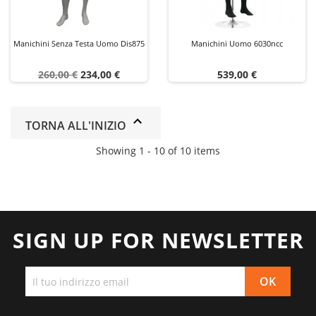
Manichini Senza Testa Uomo Dis875
Manichini Uomo 6030ncc
Prezzo
Prezzo
Prezzo
260,00 €
234,00 €
539,00 €
base
TORNA ALL'INIZIO
Showing 1 - 10 of 10 items
SIGN UP FOR NEWSLETTER