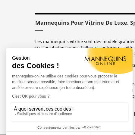
Mannequins Pour Vitrine De Luxe, S
Les mannequins vitrine sont des modèle grandeur 
par les photographes, tailleurs, couturiers, coiffe
sont dérivés des mannequins coutures utilisées 
Quelle Matière De Conception Utilis
Les mannequins fabriqués par Mannequin Online 
de verre sont plus chers que les mannequins en 
(idéales pour les boutiques de luxe). Les mannequ
observée dans le magasin où ils sont placés.
Sublimez Vos Boutiques, Vitrines Et
Les mannequins sont idéales pour les magasins de