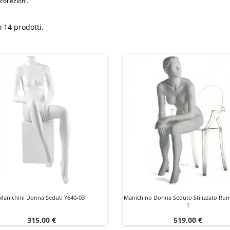
collezioni.
 14 prodotti.
Manichini Donna Seduti Y640-03
Manichino Donna Seduto Stilizzato Ru
1
Prezzo
Prezzo
315,00 €
519,00 €