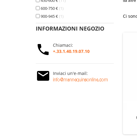
450-600 €
11
da altre 
600-750 €
1
Ci sono
900-945 €
1
INFORMAZIONI NEGOZIO
Chiamaci:
+.33.1.40.19.07.10
Inviaci un'e-mail: