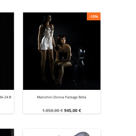
-10%
MA-24-B
Manichini Donna Package Bella
Prezzo
Prezzo
1.050,00 €
945,00 €
base