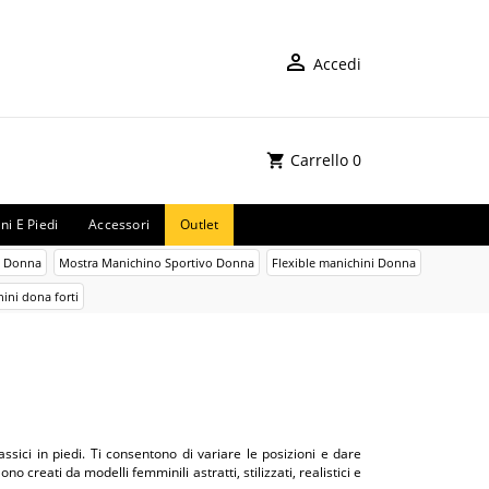
Accedi
Carrello
0
ni E Piedi
Accessori
Outlet
o Donna
Mostra Manichino Sportivo Donna
Flexible manichini Donna
ini dona forti
ssici in piedi. Ti consentono di variare le posizioni e dare
 creati da modelli femminili astratti, stilizzati, realistici e