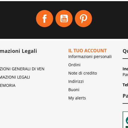
Facebook
YouTube
Pinterest
rmazioni Legali
IL TUO ACCOUNT
Q
Informazioni personali
Ordini
ZIONI GENERALI DI VEN
In
Note di credito
Pa
MAZIONI LEGALI
Indirizzi
Te
EMORIA
Buoni
P
My alerts