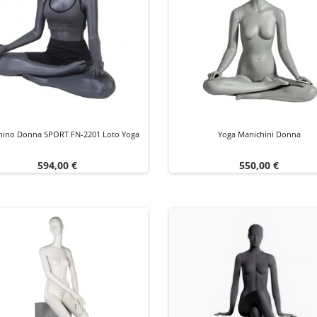
hino Donna SPORT FN-2201 Loto Yoga
Yoga Manichini Donna
Prezzo
Prezzo
594,00 €
550,00 €