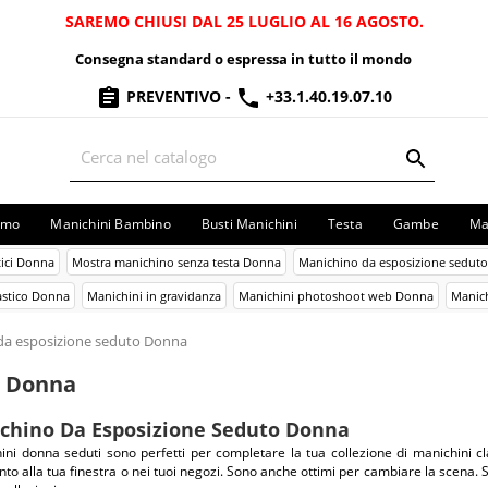
SAREMO CHIUSI DAL 25 LUGLIO AL 16 AGOSTO.
Consegna standard o espressa in tutto il mondo
PREVENTIVO
-
+33.1.40.19.07.10
omo
Manichini Bambino
Busti Manichini
Testa
Gambe
Ma
tici Donna
Mostra manichino senza testa Donna
Manichino da esposizione sedut
astico Donna
Manichini in gravidanza
Manichini photoshoot web Donna
Manich
da esposizione seduto Donna
o Donna
chino Da Esposizione Seduto Donna
ini donna seduti sono perfetti per completare la tua collezione di manichini cla
o alla tua finestra o nei tuoi negozi. Sono anche ottimi per cambiare la scena. Sono