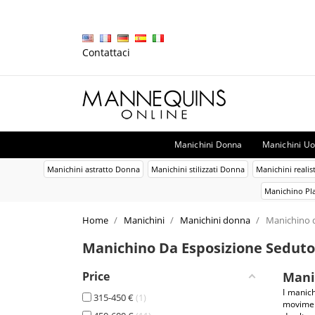
Contattaci
Manichini Donna
Manichini U
Manichini astratto Donna
Manichini stilizzati Donna
Manichini realis
Manichino Pl
Home
Manichini
Manichini donna
Manichino 
Manichino Da Esposizione Sedut
Price
Mani
I manich
315-450 €
1
moviment