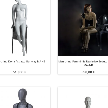
chino Dona Astratto Runway MA-48
Manichino Femminile Realistico Sedut
MA-1-B
Prezzo
Prezzo
519,00 €
590,00 €