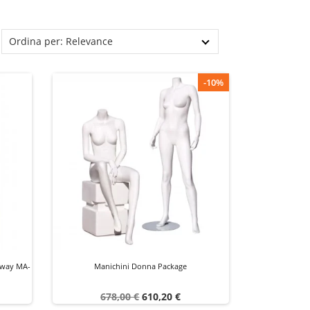
Ordina per: Relevance
-10%
nway MA-
Manichini Donna Package
Prezzo
Prezzo
678,00 €
610,20 €
base