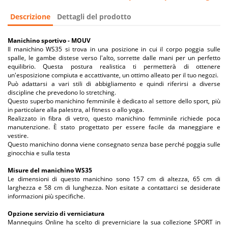
Descrizione
Dettagli del prodotto
Manichino sportivo - MOUV
Il manichino WS35 si trova in una posizione in cui il corpo poggia sulle
spalle, le gambe distese verso l'alto, sorrette dalle mani per un perfetto
equilibrio. Questa postura realistica ti permetterà di ottenere
un'esposizione compiuta e accattivante, un ottimo alleato per il tuo negozi.
Può adattarsi a vari stili di abbigliamento e quindi riferirsi a diverse
discipline che prevedono lo stretching.
Questo superbo manichino femminile è dedicato al settore dello sport, più
in particolare alla palestra, al fitness o allo yoga.
Realizzato in fibra di vetro, questo manichino femminile richiede poca
manutenzione. È stato progettato per essere facile da maneggiare e
vestire.
Questo manichino donna viene consegnato senza base perché poggia sulle
ginocchia e sulla testa
Misure del manichino WS35
Le dimensioni di questo manichino sono 157 cm di altezza, 65 cm di
larghezza e 58 cm di lunghezza. Non esitate a contattarci se desiderate
informazioni più specifiche.
Opzione servizio di verniciatura
Mannequins Online ha scelto di preverniciare la sua collezione SPORT in