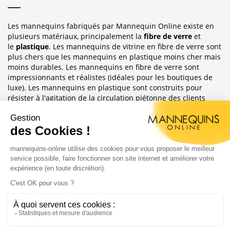
Les mannequins fabriqués par Mannequin Online existe en
plusieurs matériaux, principalement la
fibre de verre
et
le
plastique
. Les mannequins de vitrine en fibre de verre sont
plus chers que les mannequins en plastique moins cher mais
moins durables. Les mannequins en fibre de verre sont
impressionnants et réalistes (idéales pour les boutiques de
luxe). Les mannequins en plastique sont construits pour
résister à l'agitation de la circulation piétonne des clients
habituellement observée dans le magasin où ils sont placés.
Sublimez Vos Boutiques, Vitrines Et
Photographies
Les mannequins sont idéales pour les magasins de détail, en
étalages de magasin ou décoration de vitrine. Ils ont
également une grande utilité pour les e-commerce afin
d'afficher leurs produits ou prendre des photos.
Copyright 2004 - 2020 |
Mannequins Online : Vente de