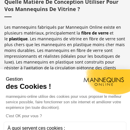
Quelle Matière De Conception Utiliser Pour
Vos Mannequins De Vitrine ?
Les mannequins fabriqués par Mannequin Online existe en
plusieurs matériaux, principalement la
fibre de verre
et
le
plastique
. Les mannequins de vitrine en fibre de verre sont
plus chers que les mannequins en plastique moins cher mais
moins durables. Les mannequins en fibre de verre sont
impressionnants et réalistes (idéales pour les boutiques de
luxe). Les mannequins en plastique sont construits pour
résister à l'agitation de la circulation piétonne des clients
habituellement observée dans le magasin où ils sont placés.
Sublimez Vos Boutiques, Vitrines Et
Photographies
Les mannequins sont idéales pour les magasins de détail, en
étalages de magasin ou décoration de vitrine. Ils ont
également une grande utilité pour les e-commerce afin
d'afficher leurs produits ou prendre des photos.