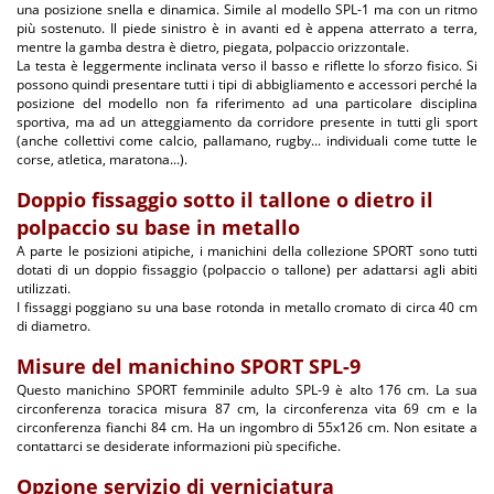
una posizione snella e dinamica. Simile al modello SPL-1 ma con un ritmo
più sostenuto. Il piede sinistro è in avanti ed è appena atterrato a terra,
mentre la gamba destra è dietro, piegata, polpaccio orizzontale.
La testa è leggermente inclinata verso il basso e riflette lo sforzo fisico. Si
possono quindi presentare tutti i tipi di abbigliamento e accessori perché la
posizione del modello non fa riferimento ad una particolare disciplina
sportiva, ma ad un atteggiamento da corridore presente in tutti gli sport
(anche collettivi come calcio, pallamano, rugby... individuali come tutte le
corse, atletica, maratona...).
Doppio fissaggio sotto il tallone o dietro il
polpaccio su base in metallo
A parte le posizioni atipiche, i manichini della collezione SPORT sono tutti
dotati di un doppio fissaggio (polpaccio o tallone) per adattarsi agli abiti
utilizzati.
I fissaggi poggiano su una base rotonda in metallo cromato di circa 40 cm
di diametro.
Misure del manichino SPORT SPL-9
Questo manichino SPORT femminile adulto SPL-9 è alto 176 cm. La sua
circonferenza toracica misura 87 cm, la circonferenza vita 69 cm e la
circonferenza fianchi 84 cm. Ha un ingombro di 55x126 cm. Non esitate a
contattarci se desiderate informazioni più specifiche.
Opzione servizio di verniciatura