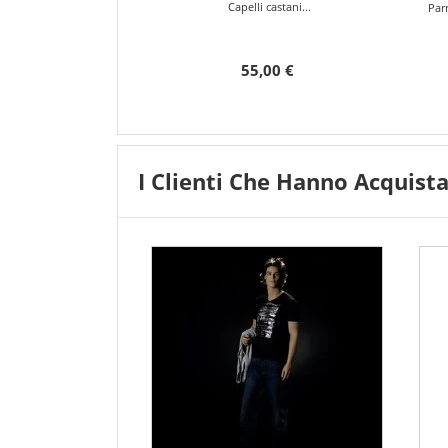
Capelli castani...
Parr
55,00 €
I Clienti Che Hanno Acquis