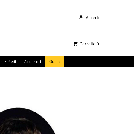
Accedi
Carrello
0
ni E Piedi
Accessori
Outlet