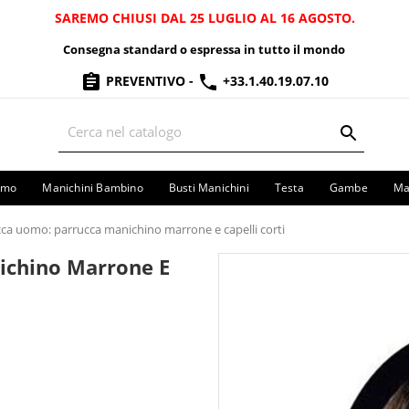
SAREMO CHIUSI DAL 25 LUGLIO AL 16 AGOSTO.
Consegna standard o espressa in tutto il mondo
PREVENTIVO
-
+33.1.40.19.07.10
omo
Manichini Bambino
Busti Manichini
Testa
Gambe
Ma
ca uomo: parrucca manichino marrone e capelli corti
ichino Marrone E