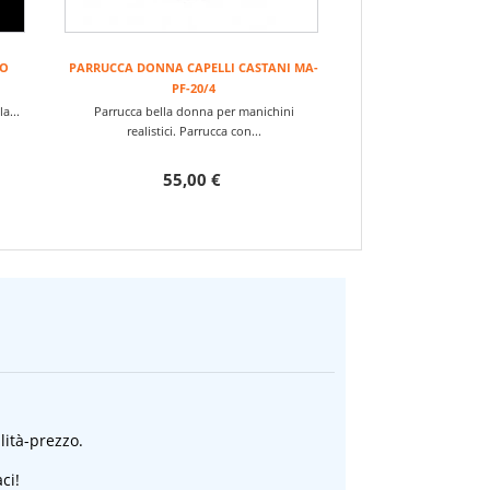
CO
PARRUCCA DONNA CAPELLI CASTANI MA-
PF-20/4
a...
Parrucca bella donna per manichini
realistici. Parrucca con...
55,00 €
alità-prezzo.
ci!