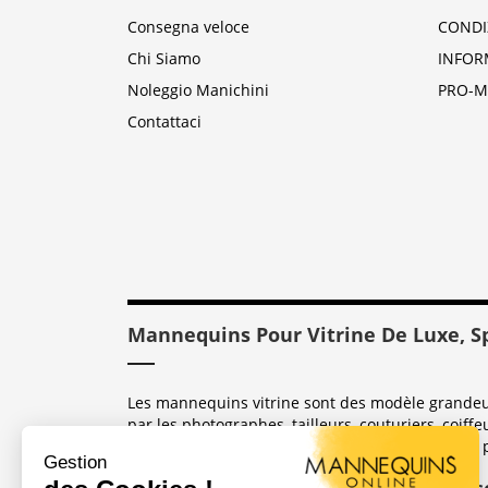
Consegna veloce
CONDI
Chi Siamo
INFOR
Noleggio Manichini
PRO-M
Contattaci
Mannequins Pour Vitrine De Luxe, S
Les mannequins vitrine sont des modèle grandeur 
par les photographes, tailleurs, couturiers, coiffe
sont dérivés des mannequins coutures utilisées 
Quelle Matière De Conception Utilis