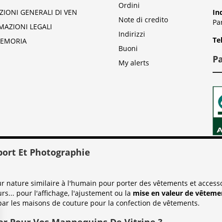
Ordini
ZIONI GENERALI DI VEN
In
Note di credito
Pa
MAZIONI LEGALI
Indirizzi
Te
EMORIA
Buoni
P
My alerts
port Et Photographie
nature similaire à l'humain pour porter des vêtements et accessoi
urs... pour l'affichage, l'ajustement ou la
mise en valeur de vêtemen
par les maisons de couture pour la confection de vêtements.
er Pour Vos Mannequins De Vitrine ?