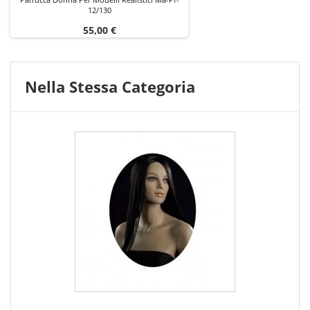
12/130
Prezzo
55,00 €
Nella Stessa Categoria