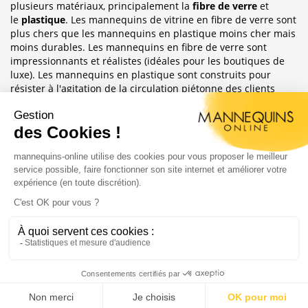
plusieurs matériaux, principalement la
fibre de verre
et
le
plastique
. Les mannequins de vitrine en fibre de verre sont
plus chers que les mannequins en plastique moins cher mais
moins durables. Les mannequins en fibre de verre sont
impressionnants et réalistes (idéales pour les boutiques de
luxe). Les mannequins en plastique sont construits pour
résister à l'agitation de la circulation piétonne des clients
habituellement observée dans le magasin où ils sont placés.
Sublimez Vos Boutiques, Vitrines Et
Photographies
Les mannequins sont idéales pour les magasins de détail, en
étalages de magasin ou décoration de vitrine. Ils ont
également une grande utilité pour les e-commerce afin
d'afficher leurs produits ou prendre des photos.
Copyright 2004 - 2020 |
Mannequins Online : Vente de
mannequins pour magasin
Création du site :
Agence Digitale Feya