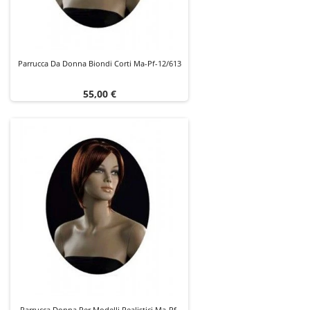
Parrucca Da Donna Biondi Corti Ma-Pf-12/613
Prezzo
55,00 €
Parrucca Donna Per Modelli Realistici Ma-Pf-