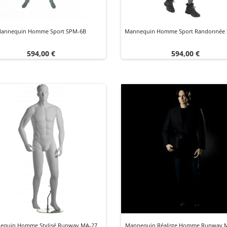
annequin Homme Sport SPM-6B
Mannequin Homme Sport Randonnée
Prix
Prix
594,00 €
594,00 €
equin Homme Stylisé Runway MA-27
Mannequin Réaliste Homme Runway 