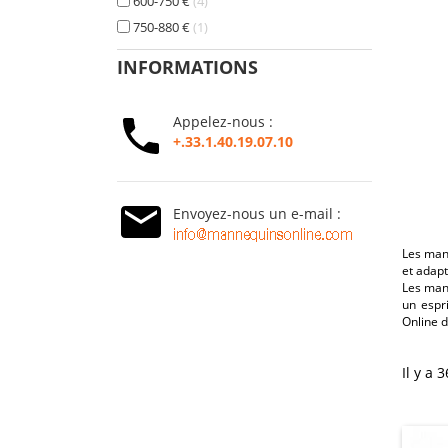
600-750 €
4
750-880 €
1
INFORMATIONS
Appelez-nous :
+.33.1.40.19.07.10
Envoyez-nous un e-mail :
Les man
et adapt
Les man
un espr
Online 
Il y a 