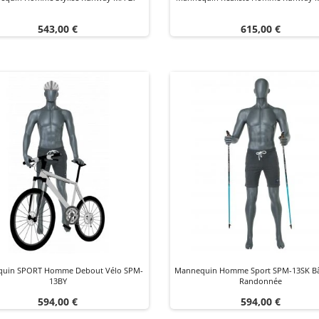
Prix
Prix
543,00 €
615,00 €
uin SPORT Homme Debout Vélo SPM-
Mannequin Homme Sport SPM-13SK Bâ
13BY
Randonnée
Prix
Prix
594,00 €
594,00 €