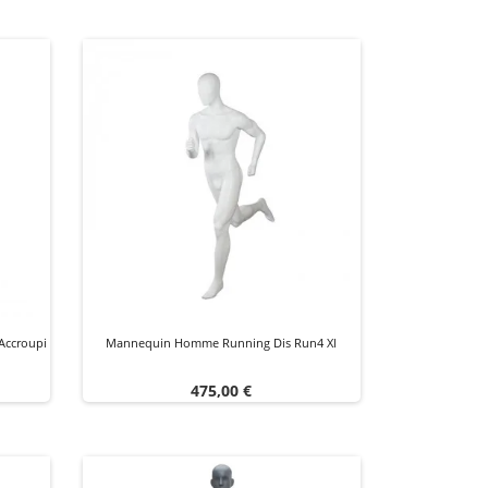
ccroupi
Mannequin Homme Running Dis Run4 Xl
Prix
475,00 €