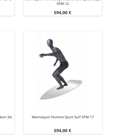
SPM-12
Prix
594,00 €
ton Ski
Mannequin Homme Sport Surf SPM-17
Prix
594,00 €