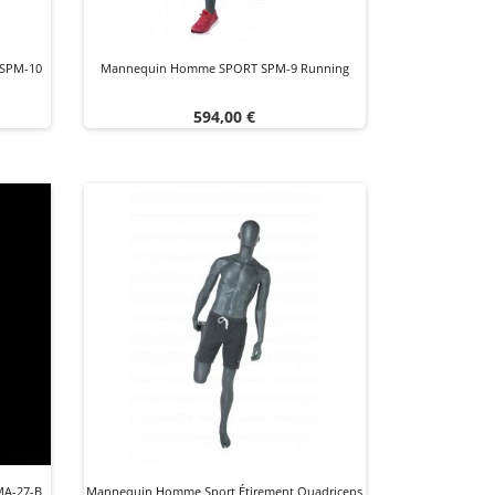
 SPM-10
Mannequin Homme SPORT SPM-9 Running
Prix
594,00 €
MA-27-B
Mannequin Homme Sport Étirement Quadriceps