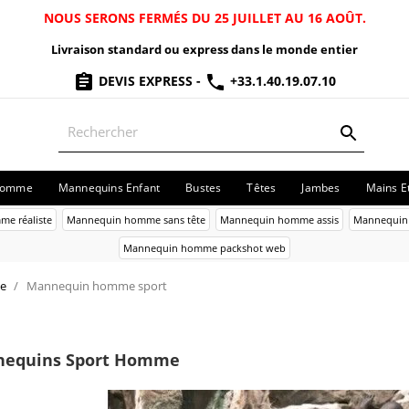
NOUS SERONS FERMÉS DU 25 JUILLET AU 16 AOÛT.
Livraison standard ou express dans le monde entier
DEVIS EXPRESS
-
+33.1.40.19.07.10
Homme
Mannequins Enfant
Bustes
Têtes
Jambes
Mains E
e réaliste
Mannequin homme sans tête
Mannequin homme assis
Mannequin
Mannequin homme packshot web
e
Mannequin homme sport
equins Sport Homme