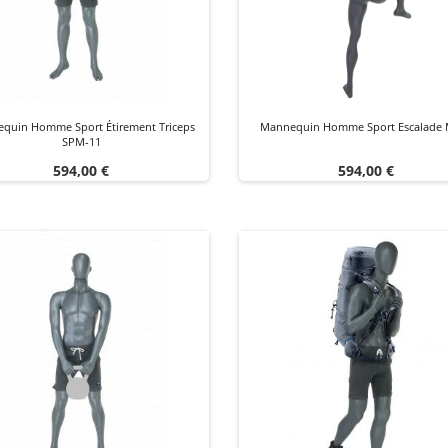
quin Homme Sport Étirement Triceps
Mannequin Homme Sport Escalade
SPM-11
Prix
Prix
594,00 €
594,00 €