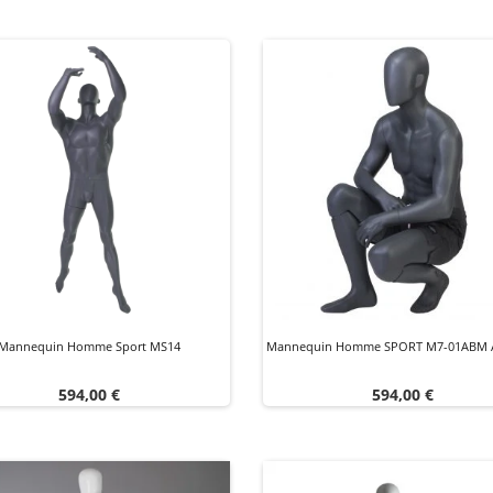
Mannequin Homme Sport MS14
Mannequin Homme SPORT M7-01ABM A
Prix
Prix
594,00 €
594,00 €