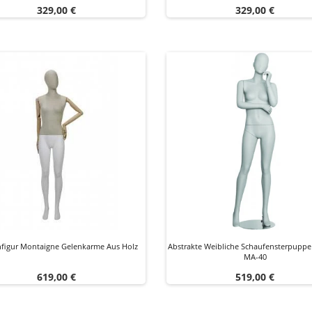
Preis
Preis
329,00 €
329,00 €
igur Montaigne Gelenkarme Aus Holz
Abstrakte Weibliche Schaufensterpupp
MA-40
Preis
Preis
619,00 €
519,00 €