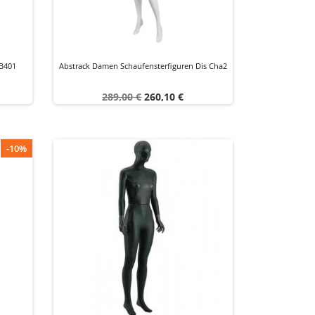
B401
Abstrack Damen Schaufensterfiguren Dis Cha2
Verkaufspreis
Preis
289,00 €
260,10 €
-10%