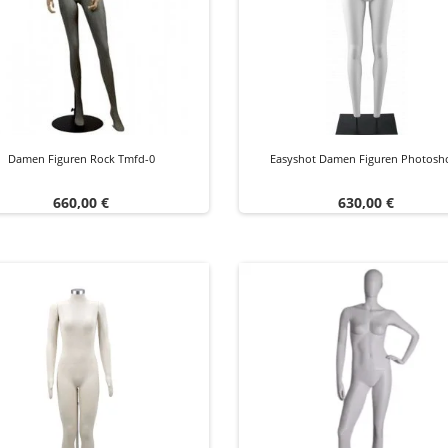
Damen Figuren Rock Tmfd-0
Easyshot Damen Figuren Photosh
Preis
Preis
660,00 €
630,00 €