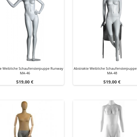
te Weibliche Schaufensterpuppe Runway
Abstrakte Weibliche Schaufensterpupp
MA-46
MA-48
Preis
Preis
519,00 €
519,00 €