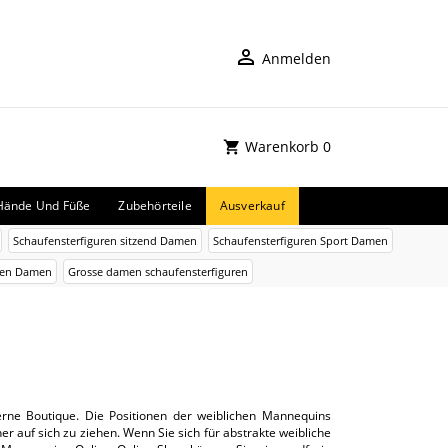
Anmelden
Warenkorb
0
Hände Und Füße
Zubehörteile
Ausverkauf
Schaufensterfiguren sitzend Damen
Schaufensterfiguren Sport Damen
uren Damen
Grosse damen schaufensterfiguren
erne Boutique. Die Positionen der weiblichen Mannequins
auf sich zu ziehen. Wenn Sie sich für abstrakte weibliche