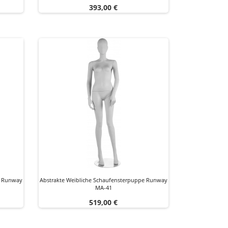
Preis
393,00 €
e Runway
Abstrakte Weibliche Schaufensterpuppe Runway
MA-41
Preis
519,00 €