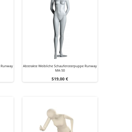
e Runway
Abstrakte Weibliche Schaufensterpuppe Runway
MA-50
Preis
519,00 €