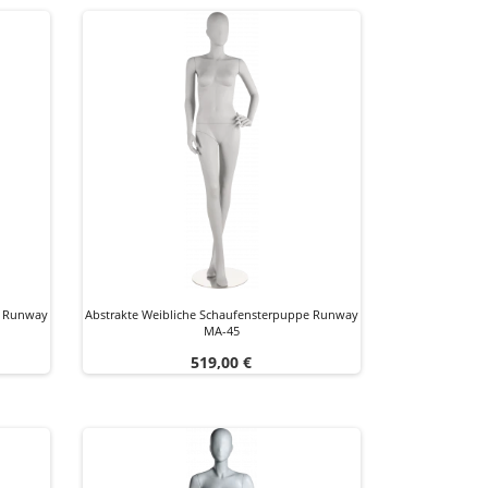
e Runway
Abstrakte Weibliche Schaufensterpuppe Runway
MA-45
Preis
519,00 €