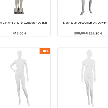
ble Damen Schaufensterfiguren Dp4825
Mannequin Abstrahiert Dis-Opw14-
Preis
Verkaufspreis
Preis
413,00 €
288,00 €
259,20 €
-10%