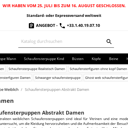
WIR HABEN VOM 25. JULI BIS ZUM 16. AUGUST GESCHLOSSEN.
Standard- oder Expressversand weltweit
ANGEBOT
-
+33.1.40.19.07.10
uppe Mann
Schaufensterpuppe Kind
Büsten
Köpfe
Beine
men
Schaufensterpuppe Realistisch Damen
Schaufensterfiguren ohne kopf Damen
fensterfiguren Damen
Schwanger schaufensterpuppe
Ghost web schaufensterfig
e Weiblich
Schaufensterpuppen Abstrakt Damen
Damen
ufensterpuppen Abstrakt Damen
trakten weiblichen Schaufensterpuppen sind ideal für Vitrinen und eine mod
untersucht, um die Kleidung hervorzuheben und die Aufmerksamkeit der Besucher 