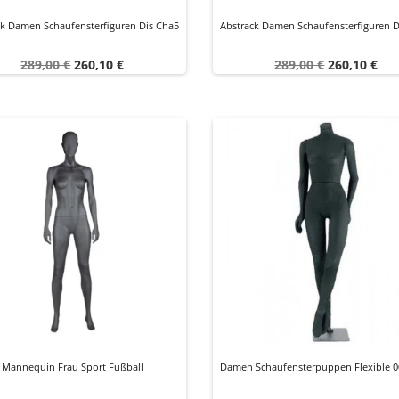
ck Damen Schaufensterfiguren Dis Cha5
Abstrack Damen Schaufensterfiguren D
Verkaufspreis
Preis
Verkaufspreis
Preis
289,00 €
260,10 €
289,00 €
260,10 €
Mannequin Frau Sport Fußball
Damen Schaufensterpuppen Flexible 