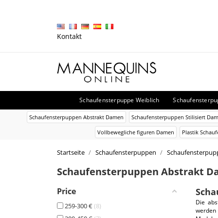
Kontakt
Schaufensterpuppe Weiblich
Schaufensterp
Schaufensterpuppen Abstrakt Damen
Schaufensterpuppen Stilisiert Da
Vollbewegliche figuren Damen
Plastik Schau
Startseite
Schaufensterpuppen
Schaufensterpupp
Schaufensterpuppen Abstrakt 
Price
Scha
Die abs
259-300 €
8
werden 