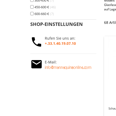
300-450 €
7
Models 
Glasfas
450-600 €
46
auf Lage
600-660 €
7
68 Art
SHOP-EINSTELLUNGEN
Rufen Sie uns an:
+.33.1.40.19.07.10
E-Mail:
Scha