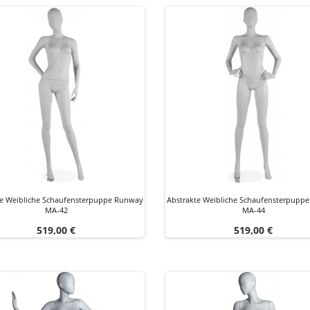
te Weibliche Schaufensterpuppe Runway
Abstrakte Weibliche Schaufensterpupp
MA-42
MA-44
Preis
Preis
519,00 €
519,00 €