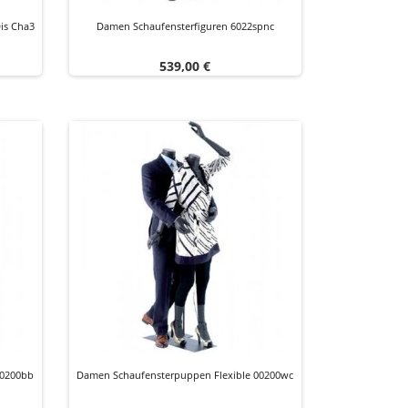
is Cha3
Damen Schaufensterfiguren 6022spnc
Preis
539,00 €
00200bb
Damen Schaufensterpuppen Flexible 00200wc