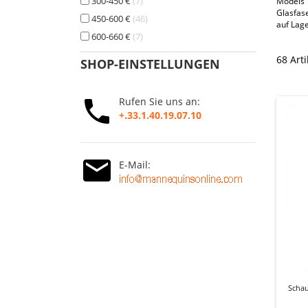
300-450 €
7
Models 
Glasfas
450-600 €
46
auf Lage
600-660 €
7
68 Art
SHOP-EINSTELLUNGEN
Rufen Sie uns an:
+.33.1.40.19.07.10
E-Mail:
Scha