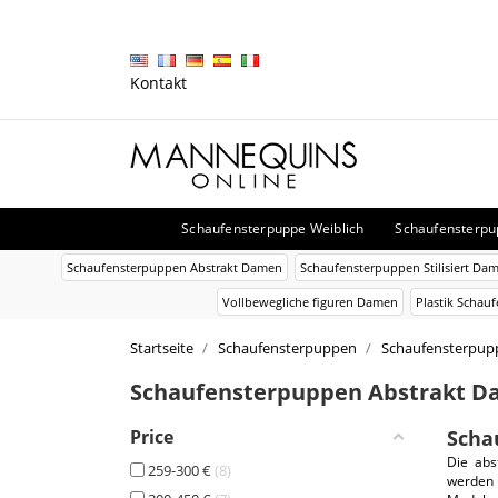
Kontakt
Schaufensterpuppe Weiblich
Schaufensterp
Schaufensterpuppen Abstrakt Damen
Schaufensterpuppen Stilisiert Da
Vollbewegliche figuren Damen
Plastik Schau
Startseite
Schaufensterpuppen
Schaufensterpupp
Schaufensterpuppen Abstrakt 
Price
Scha
Die abs
259-300 €
8
werden 