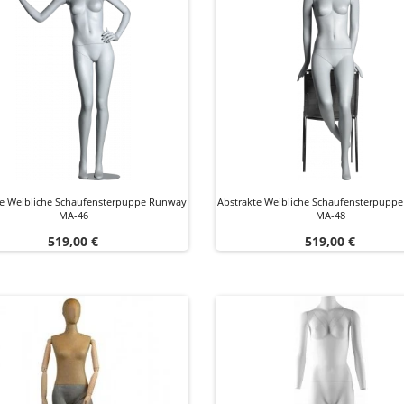
te Weibliche Schaufensterpuppe Runway
Abstrakte Weibliche Schaufensterpupp
MA-46
MA-48
Preis
Preis
519,00 €
519,00 €