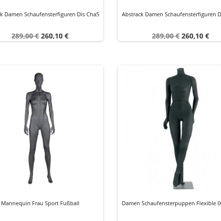
ck Damen Schaufensterfiguren Dis Cha5
Abstrack Damen Schaufensterfiguren D
Verkaufspreis
Preis
Verkaufspreis
Preis
289,00 €
260,10 €
289,00 €
260,10 €
Mannequin Frau Sport Fußball
Damen Schaufensterpuppen Flexible 