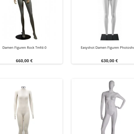
Damen Figuren Rock Tmfd-0
Easyshot Damen Figuren Photosh
Preis
Preis
660,00 €
630,00 €