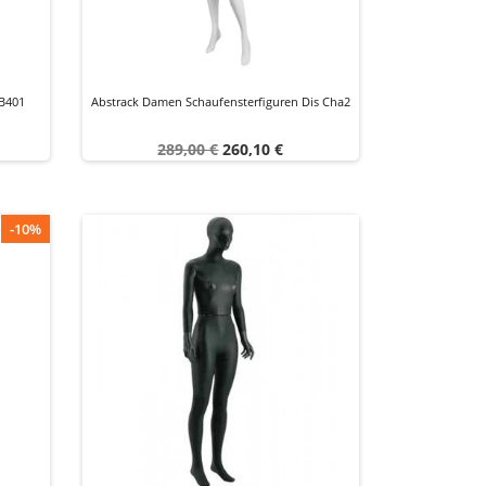
B401
Abstrack Damen Schaufensterfiguren Dis Cha2
Verkaufspreis
Preis
289,00 €
260,10 €
-10%