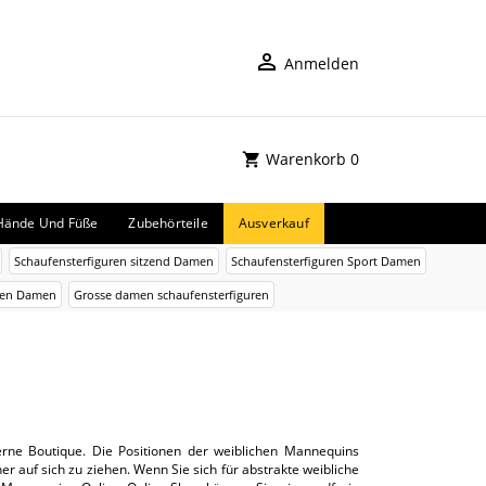
Anmelden
Warenkorb
0
Hände Und Füße
Zubehörteile
Ausverkauf
Schaufensterfiguren sitzend Damen
Schaufensterfiguren Sport Damen
uren Damen
Grosse damen schaufensterfiguren
erne Boutique. Die Positionen der weiblichen Mannequins
auf sich zu ziehen. Wenn Sie sich für abstrakte weibliche