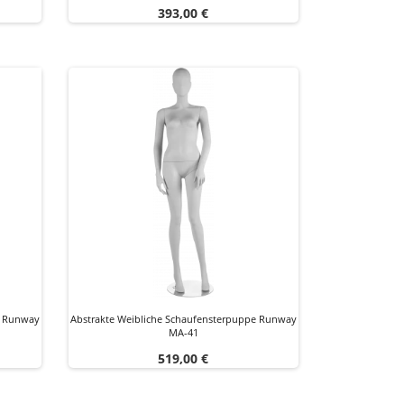
Preis
393,00 €
e Runway
Abstrakte Weibliche Schaufensterpuppe Runway
MA-41
Preis
519,00 €