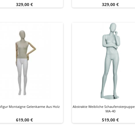
Preis
Preis
329,00 €
329,00 €
igur Montaigne Gelenkarme Aus Holz
Abstrakte Weibliche Schaufensterpupp
MA-40
Preis
Preis
619,00 €
519,00 €