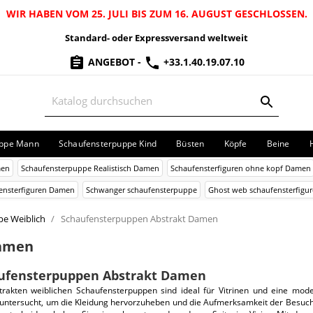
WIR HABEN VOM 25. JULI BIS ZUM 16. AUGUST GESCHLOSSEN.
Standard- oder Expressversand weltweit
ANGEBOT
-
+33.1.40.19.07.10
uppe Mann
Schaufensterpuppe Kind
Büsten
Köpfe
Beine
men
Schaufensterpuppe Realistisch Damen
Schaufensterfiguren ohne kopf Damen
fensterfiguren Damen
Schwanger schaufensterpuppe
Ghost web schaufensterfig
e Weiblich
Schaufensterpuppen Abstrakt Damen
Damen
ufensterpuppen Abstrakt Damen
trakten weiblichen Schaufensterpuppen sind ideal für Vitrinen und eine mod
untersucht, um die Kleidung hervorzuheben und die Aufmerksamkeit der Besucher 