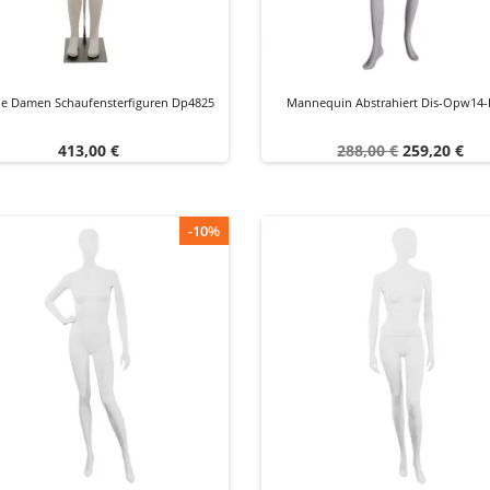
ble Damen Schaufensterfiguren Dp4825
Mannequin Abstrahiert Dis-Opw14-
Preis
Verkaufspreis
Preis
413,00 €
288,00 €
259,20 €
-10%