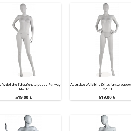
te Weibliche Schaufensterpuppe Runway
Abstrakte Weibliche Schaufensterpupp
MA-42
MA-44
Preis
Preis
519,00 €
519,00 €