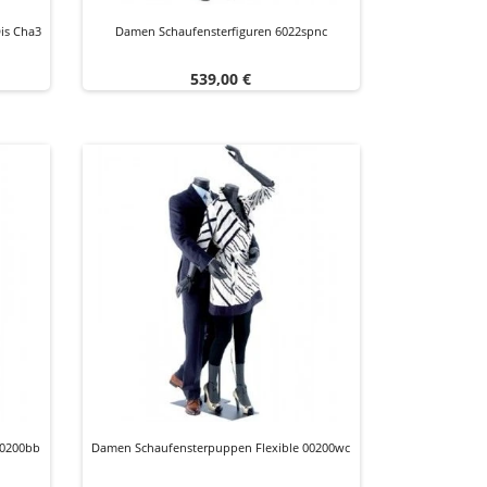
is Cha3
Damen Schaufensterfiguren 6022spnc
Preis
539,00 €
00200bb
Damen Schaufensterpuppen Flexible 00200wc