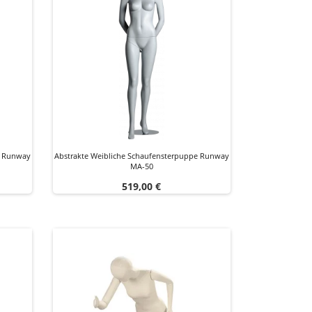
e Runway
Abstrakte Weibliche Schaufensterpuppe Runway
MA-50
Preis
519,00 €