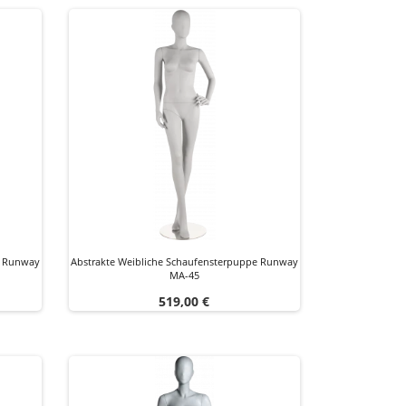
e Runway
Abstrakte Weibliche Schaufensterpuppe Runway
MA-45
Preis
519,00 €