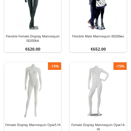
Flexible Female Display Mannequin
Flexible Male Mannequin 00200wc
00200bb
Price
Price
€620.00
€652.00
-15%
-15%
Female Display Mannequin Opw5 Hl
Female Display Mannequin Opw14-
Hl