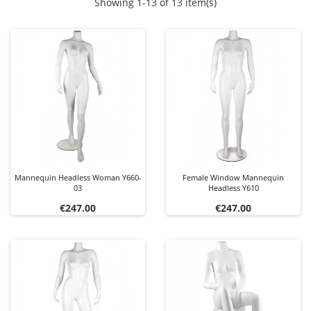
Showing 1-13 of 13 item(s)
Mannequin Headless Woman Y660-
Female Window Mannequin
03
Headless Y610
Price
Price
€247.00
€247.00