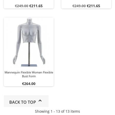
Regular
Price
Regular
Price
€249.00
€211.65
€249.00
€211.65
price
price
Mannequin Flexible Woman Flexible
Bust Form
Price
€264.00
BACK TO TOP
Showing 1 - 13 of 13 items