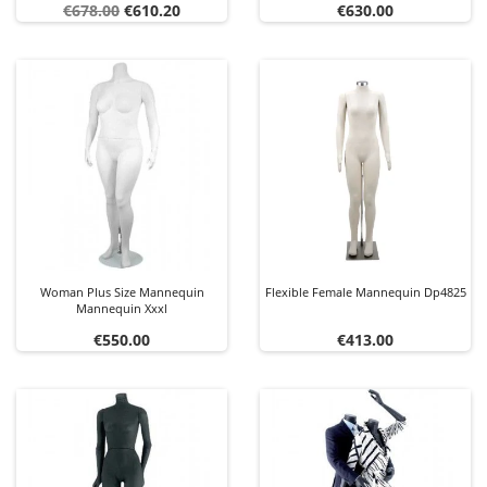
Regular
Price
Price
€678.00
€610.20
€630.00
price
Woman Plus Size Mannequin
Flexible Female Mannequin Dp4825
Mannequin Xxxl
Price
Price
€550.00
€413.00