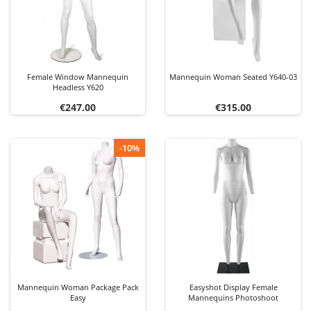
Female Window Mannequin
Mannequin Woman Seated Y640-03
Headless Y620
Price
Price
€247.00
€315.00
-10%
Mannequin Woman Package Pack
Easyshot Display Female
Easy
Mannequins Photoshoot