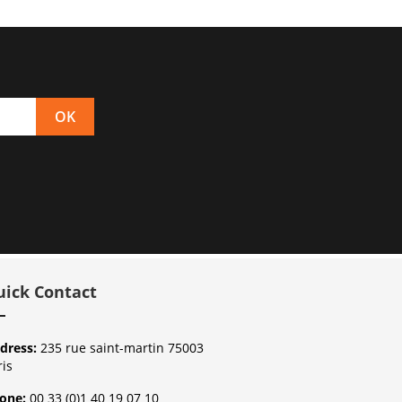
uick Contact
dress:
235 rue saint-martin 75003
ris
one:
00 33 (0)1 40 19 07 10