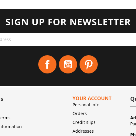
SIGN UP FOR NEWSLETTER
Facebook
YouTube
Pinterest
ls
YOUR ACCOUNT
Q
Personal info
Orders
Terms
Ad
Credit slips
Pa
Information
Addresses
Ph