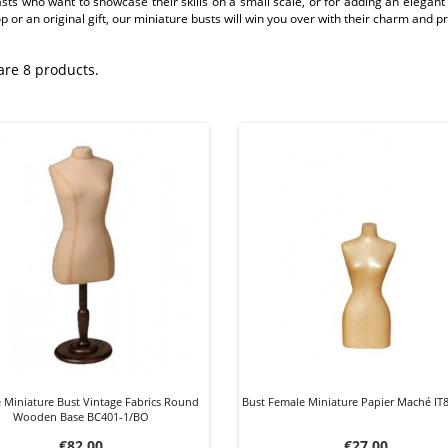
sts who want to showcase their skills on a small scale, or for adding an elegan
 or an original gift, our miniature busts will win you over with their charm and pra
are 8 products.
 Miniature Bust Vintage Fabrics Round
Bust Female Miniature Papier Maché IT
Wooden Base BC401-1/BO
Price
Price
€82.00
€27.00