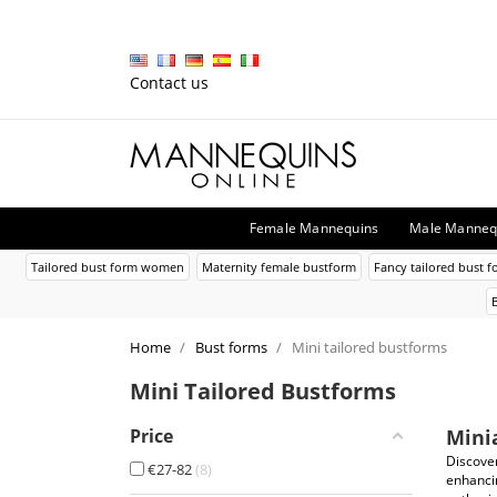
Contact us
Female Mannequins
Male Manneq
Tailored bust form women
Maternity female bustform
Fancy tailored bust f
Home
Bust forms
Mini tailored bustforms
Mini Tailored Bustforms
Price
Mini
Discove
€27-82
8
enhancin