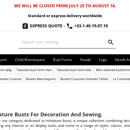
WE WILL BE CLOSED FROM JULY 25 TO AUGUST 16.
Standard or express delivery worldwide
EXPRESS QUOTE
-
+33.1.40.19.07.10
uins
Child Mannequins
Bust Forms
Heads
Legs
Hands A
orm lady
Tailored bust form men
Tailored bust form kids
Mini tailored bustform
Bustes Couture
Bustes Mannequins
Bustes Coutures Grandes Tailles
Le Couturie
ature Busts For Decoration And Sewing.
r our category dedicated to miniature busts, a unique collection combining dec
g any interior or as display tools, and come in a range of styles: classic, vin