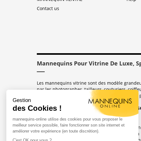
Contact us
Mannequins Pour Vitrine De Luxe, S
Les mannequins vitrine sont des modèle grandeur 
par les photographes, tailleurs, couturiers, coiffe
sont dérivés des mannequins coutures utilisées 
Quelle Matière De Conception Utilis
Les mannequins fabriqués par Mannequin Online 
de verre sont plus chers que les mannequins en 
(idéales pour les boutiques de luxe). Les mannequ