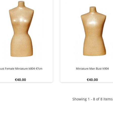
ust Female Miniature It804 47cm
Miniature Man Bust It904
Price
Price
€40.00
€40.00
Showing 1 - 8 of 8 items