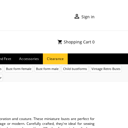
Sign in
Shopping Cart
0
nd Feet
Accessories
Clearance
s
Bust form female
Bust form male
Child bustforms
Vintage Retro Busts
r
oration and couture. These miniature busts are perfect for
tage or modern. Carefully crafted, they're ideal for sewing