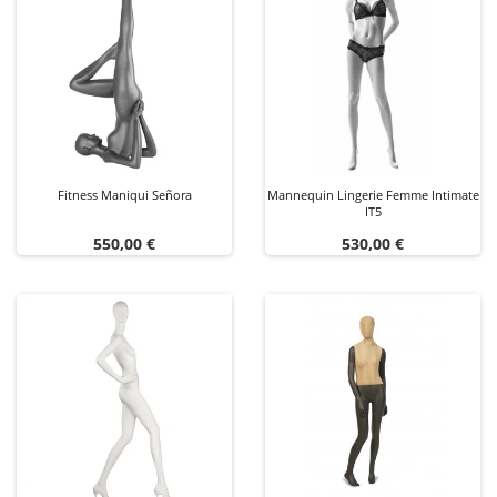
Fitness Maniqui Señora
Mannequin Lingerie Femme Intimate
IT5
Precio
Precio
550,00 €
530,00 €