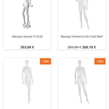
Maniqui Senora Y113-03
Maniquí Femenino Dis Cha5 Merf
Precio
Precio
Precio
353,00 €
289,00 €
260,10 €
base
-10%
-10%