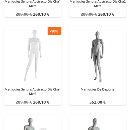
Maniquies Senora Abstracto Dis Cha1
Maniquies Senora Abstracto Dis Cha2
Merf
Merf
Precio
Precio
Precio
Precio
289,00 €
260,10 €
289,00 €
260,10 €
base
base
-10%
Maniquies Senora Abstracto Dis Cha4
Maniquies De Deporte
Merf
Precio
Precio
Precio
289,00 €
260,10 €
552,00 €
base