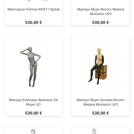
Mannequin Femme RIVE11 Stylisé
Maniquí Mujer Bicolor Madera
Abstracto UV2
Precio
Precio
530,00 €
530,00 €
Maniquí Estilizado Abstracto De
Maniquí Mujer Sentada Bicolor
Mujer UJ1
Madera Abstracto UV3
Precio
Precio
530,00 €
530,00 €