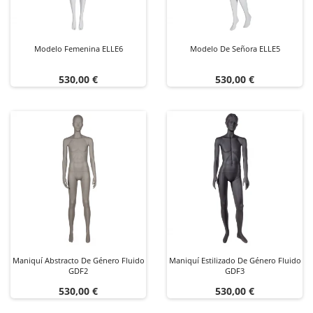
Modelo Femenina ELLE6
Modelo De Señora ELLE5
Precio
Precio
530,00 €
530,00 €
Maniquí Abstracto De Género Fluido
Maniquí Estilizado De Género Fluido
GDF2
GDF3
Precio
Precio
530,00 €
530,00 €