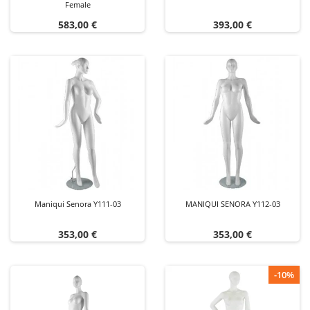
Female
Precio
Precio
583,00 €
393,00 €
Maniqui Senora Y111-03
MANIQUI SENORA Y112-03
Precio
Precio
353,00 €
353,00 €
-10%