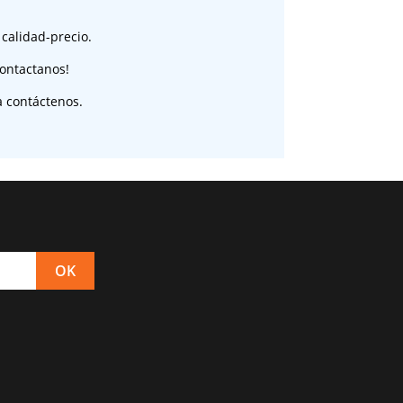
 calidad-precio.
ontactanos!
a contáctenos.