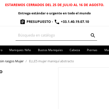
ESTAREMOS CERRADOS DEL 25 DE JULIO AL 16 DE AGOSTO.
Entrega estándar o urgente en todo el mundo
PRESUPUESTO
-
+33.1.40.19.07.10
ro
Maniquies Niño
Bustos Maniquíes
Cabeza
Piernas
Man
sin rasgos Mujer
ELLE5 mujer maniquí abstracto
o