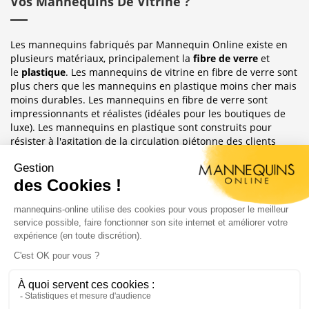
Vos Mannequins De Vitrine ?
Les mannequins fabriqués par Mannequin Online existe en
plusieurs matériaux, principalement la
fibre de verre
et
le
plastique
. Les mannequins de vitrine en fibre de verre sont
plus chers que les mannequins en plastique moins cher mais
moins durables. Les mannequins en fibre de verre sont
impressionnants et réalistes (idéales pour les boutiques de
luxe). Les mannequins en plastique sont construits pour
résister à l'agitation de la circulation piétonne des clients
habituellement observée dans le magasin où ils sont placés.
Sublimez Vos Boutiques, Vitrines Et
Photographies
Les mannequins sont idéales pour les magasins de détail, en
étalages de magasin ou décoration de vitrine. Ils ont
également une grande utilité pour les e-commerce afin
d'afficher leurs produits ou prendre des photos.
Copyright 2004 - 2020 |
Mannequins Online : Vente de