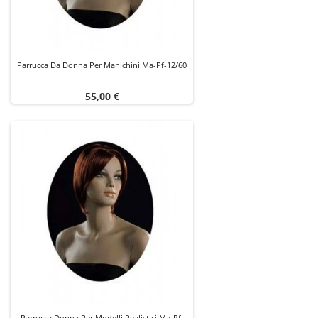
Parrucca Da Donna Per Manichini Ma-Pf-12/60
Prezzo
55,00 €
Parrucca Donna Per Modelli Realistici Ma-Pf-