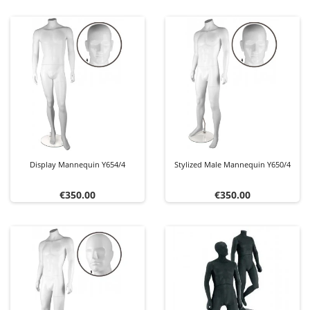
Display Mannequin Y654/4
Stylized Male Mannequin Y650/4
Price
Price
€350.00
€350.00