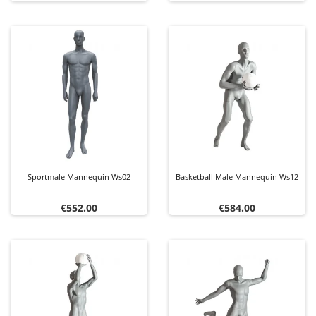
Sportmale Mannequin Ws02
Basketball Male Mannequin Ws12
Price
Price
€552.00
€584.00