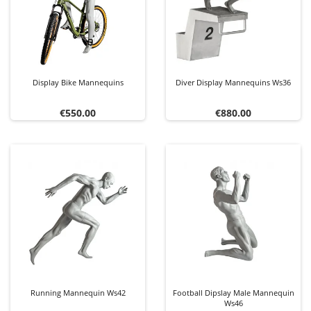
Display Bike Mannequins
Diver Display Mannequins Ws36
Price
Price
€550.00
€880.00
Running Mannequin Ws42
Football Dipslay Male Mannequin
Ws46