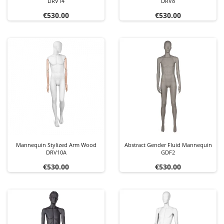
DRV14
DRV8
Price
Price
€530.00
€530.00
Mannequin Stylized Arm Wood
Abstract Gender Fluid Mannequin
DRV10A
GDF2
Price
Price
€530.00
€530.00