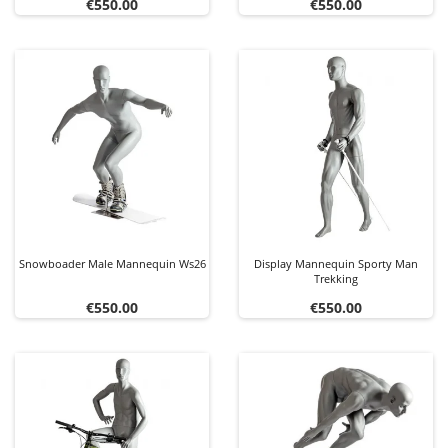
Price
Price
€550.00
€550.00
Snowboader Male Mannequin Ws26
Display Mannequin Sporty Man
Trekking
Price
Price
€550.00
€550.00