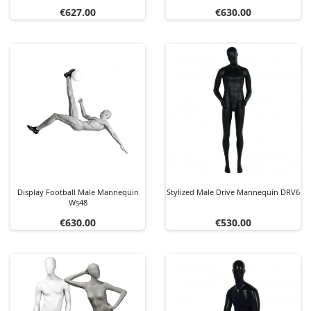
Price
Price
€627.00
€630.00
Display Football Male Mannequin
Stylized Male Drive Mannequin DRV6
Ws48
Price
Price
€630.00
€530.00