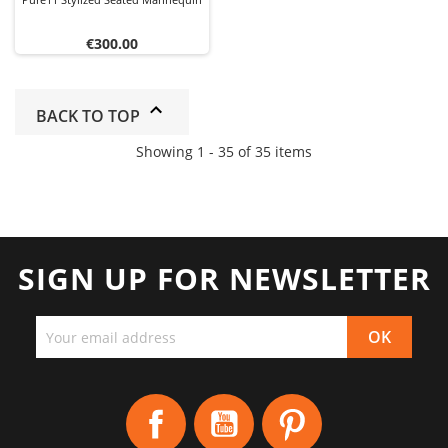
Price
€300.00
BACK TO TOP
Showing 1 - 35 of 35 items
SIGN UP FOR NEWSLETTER
Facebook
YouTube
Pinterest