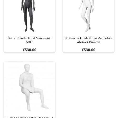
Stylish Gender Fluid Mannequin
No Gender Fluide GDF4 Matt White
GDF3
Abstract Dummy
Price
Price
€530.00
€530.00
Pure11 Stylized Seated Mannequin