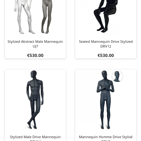
Stylized Abstract Male Mannequin
Seated Mannequin Drive Stylized
UJ7
DRV12
Price
Price
€530.00
€530.00
Stylized Male Drive Mannequin
Mannequin Homme Drive Stylisé