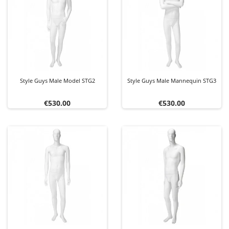
Style Guys Male Model STG2
Style Guys Male Mannequin STG3
Price
Price
€530.00
€530.00