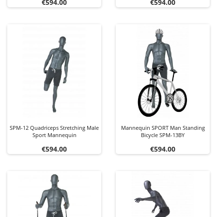
Price
Price
€594.00
€594.00
SPM-12 Quadriceps Stretching Male
Mannequin SPORT Man Standing
Sport Mannequin
Bicycle SPM-13BY
Price
Price
€594.00
€594.00