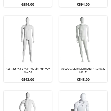
Price
Price
€594.00
€594.00
Abstract Male Mannequin Runway
Abstract Male Mannequin Runway
MA-52
MA-51
Price
Price
€543.00
€543.00