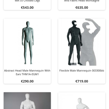
MA-55 Crossed Legs
And Fabric Head Montaigne
Price
Price
€543.00
€635.00
Abstract Head Male Mannequin With
Flexible Male Mannequin 003300bb
Ears THM1A-EGM1
Price
Price
€290.00
€719.00