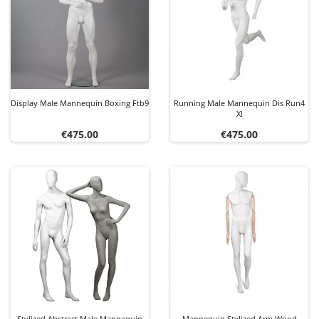
Display Male Mannequin Boxing Ftb9
Running Male Mannequin Dis Run4
Xl
Price
Price
€475.00
€475.00
Stylized Abstract Male Mannequin
Mannequin Stylized Arm Wood