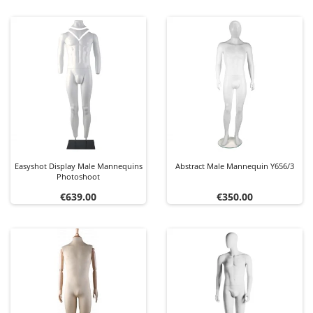
Easyshot Display Male Mannequins
Abstract Male Mannequin Y656/3
Photoshoot
Price
Price
€639.00
€350.00