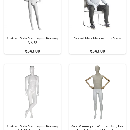
Abstract Male Mannequin Runway
Seated Male Mannequins Ma56
MA-53
Price
Price
€543.00
€543.00
Abstract Male Mannequin Runway
Male Mannequin Wooden Arm, Bust