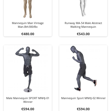
Mannequin Man Vintage
Runway MA-54 Male Abstract
Man.bth300/bo
Walking Mannequin
Price
Price
€480.00
€543.00
Male Mannequin SPORT MNHJ-01
Mannequin Sport MNHJ-02 Winner
Winner
Price
Price
€594.00
€594.00