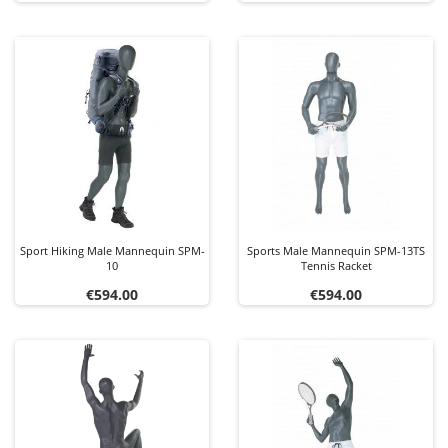
Sport Hiking Male Mannequin SPM-
Sports Male Mannequin SPM-13TS
10
Tennis Racket
Price
Price
€594.00
€594.00