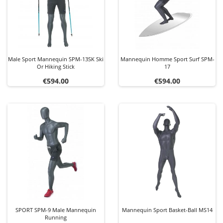
Male Sport Mannequin SPM-13SK Ski
Mannequin Homme Sport Surf SPM-
Or Hiking Stick
17
Price
Price
€594.00
€594.00
SPORT SPM-9 Male Mannequin
Mannequin Sport Basket-Ball MS14
Running